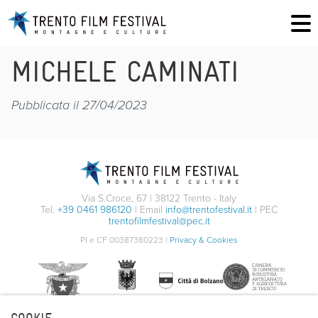
MICHELE CAMINATI
Pubblicata il 27/04/2023
Via S.Croce, 67 | 38122 Trento - Italy
Tel.
+39 0461 986120
| Email
info@trentofestival.it
| PEC
trentofilmfestival@pec.it
PI e CF 00387380223 |
Privacy & Cookies