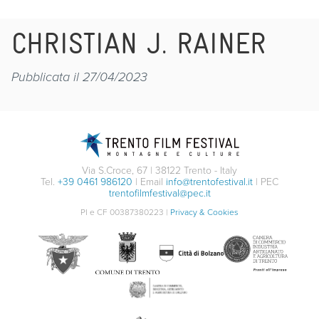
CHRISTIAN J. RAINER
Pubblicata il 27/04/2023
Via S.Croce, 67 | 38122 Trento - Italy
Tel.
+39 0461 986120
| Email
info@trentofestival.it
| PEC
trentofilmfestival@pec.it
PI e CF 00387380223 |
Privacy & Cookies