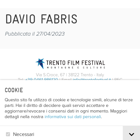
DAVIO FABRIS
Pubblicata il 27/04/2023
Via S.Croce, 67 | 38122 Trento - Italy
Tel.
+39 0461 986120
| Email
info@trentofestival.it
| PEC
trentofilmfestival@pec.it
COOKIE
PI e CF 00387380223 |
Privacy & Cookies
Questo sito fa utilizzo di cookie e tecnologie simili, alcune di terze
parti. Hai il diritto di decidere quali servizi accettare e
aggiornare/revocare i consensi dati in ogni momento. Maggiori
dettagli nella nostra
informativa sui dati personali
.
Necessari