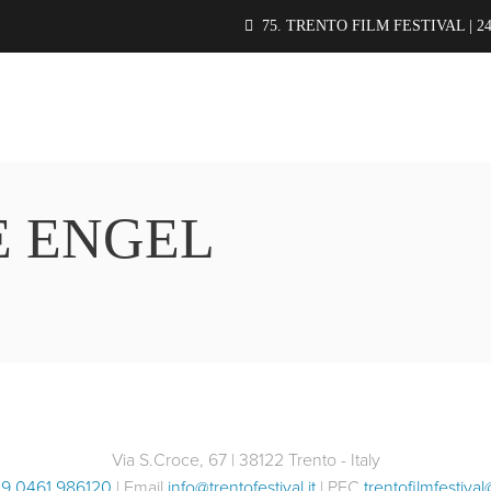
75. TRENTO FILM FESTIVAL | 24
E ENGEL
Via S.Croce, 67 | 38122 Trento - Italy
9 0461 986120
| Email
info@trentofestival.it
| PEC
trentofilmfestival