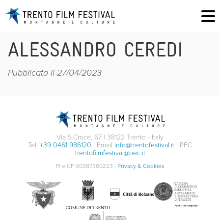
ALESSANDRO CEREDI
Pubblicata il 27/04/2023
Via S.Croce, 67 | 38122 Trento - Italy
Tel.
+39 0461 986120
| Email
info@trentofestival.it
| PEC
trentofilmfestival@pec.it
PI e CF 00387380223 |
Privacy & Cookies