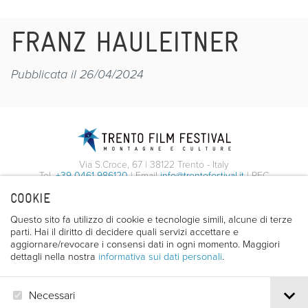
FRANZ HAULEITNER
Pubblicata il 26/04/2024
Via S.Croce, 67 | 38122 Trento - Italy
Tel.
+39 0461 986120
| Email
info@trentofestival.it
| PEC
trentofilmfestival@pec.it
COOKIE
PI e CF 00387380223 |
Privacy & Cookies
Questo sito fa utilizzo di cookie e tecnologie simili, alcune di terze
parti. Hai il diritto di decidere quali servizi accettare e
aggiornare/revocare i consensi dati in ogni momento. Maggiori
dettagli nella nostra
informativa sui dati personali
.
Necessari