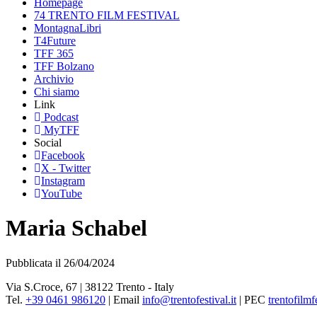
Homepage
74 TRENTO FILM FESTIVAL
MontagnaLibri
T4Future
TFF 365
TFF Bolzano
Archivio
Chi siamo
Link
Podcast
MyTFF
Social
Facebook
X - Twitter
Instagram
YouTube
Maria Schabel
Pubblicata il 26/04/2024
Via S.Croce, 67 | 38122 Trento - Italy
Tel.
+39 0461 986120
| Email
info@trentofestival.it
| PEC
trentofilmf