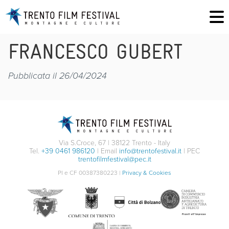
FRANCESCO GUBERT
Pubblicata il 26/04/2024
Via S.Croce, 67 | 38122 Trento - Italy
Tel.
+39 0461 986120
| Email
info@trentofestival.it
| PEC
trentofilmfestival@pec.it
PI e CF 00387380223 |
Privacy & Cookies