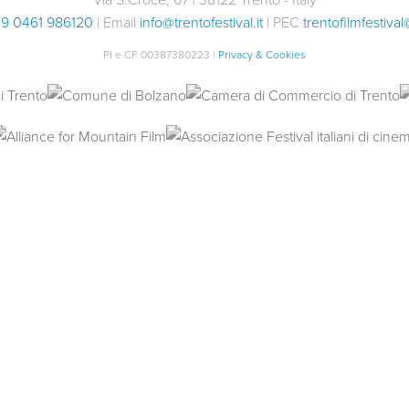
9 0461 986120
| Email
info@trentofestival.it
| PEC
trentofilmfestival
PI e CF 00387380223 |
Privacy & Cookies