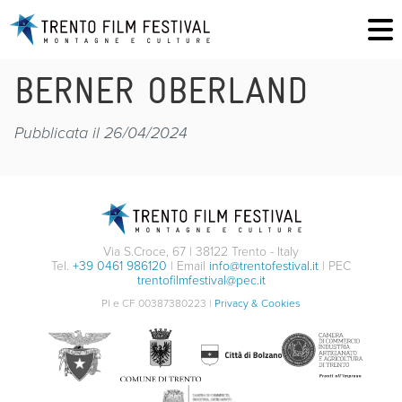
BERNER OBERLAND
Pubblicata il 26/04/2024
Via S.Croce, 67 | 38122 Trento - Italy
Tel.
+39 0461 986120
| Email
info@trentofestival.it
| PEC
trentofilmfestival@pec.it
PI e CF 00387380223 |
Privacy & Cookies