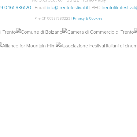
9 0461 986120
| Email
info@trentofestival.it
| PEC
trentofilmfestival
PI e CF 00387380223 |
Privacy & Cookies