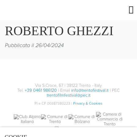
ROBERTO GHEZZI
Pubblicata il 26/04/2024
Via S.Croce, 67 | 38122 Trento - Italy
Tel.
+39 0461 986120
| Email
info@trentofestival.it
| PEC
trentofilmfestival@pec.it
PI e CF 00387380223 |
Privacy & Cookies