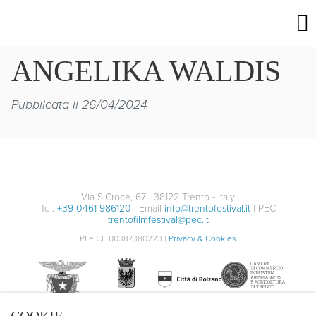
ANGELIKA WALDIS
Pubblicata il 26/04/2024
Via S.Croce, 67 | 38122 Trento - Italy
Tel.
+39 0461 986120
| Email
info@trentofestival.it
| PEC
trentofilmfestival@pec.it
PI e CF 00387380223 |
Privacy & Cookies