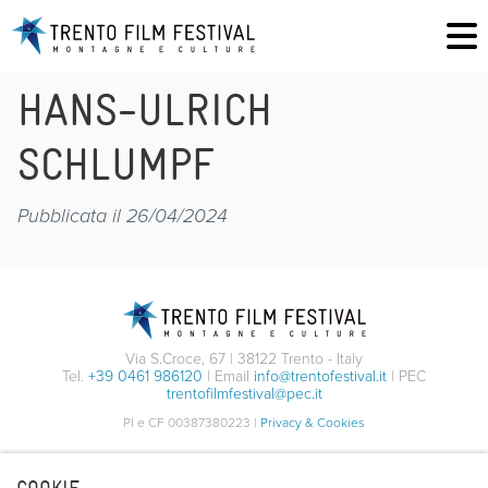
HANS-ULRICH
SCHLUMPF
Pubblicata il 26/04/2024
Via S.Croce, 67 | 38122 Trento - Italy
Tel.
+39 0461 986120
| Email
info@trentofestival.it
| PEC
trentofilmfestival@pec.it
PI e CF 00387380223 |
Privacy & Cookies