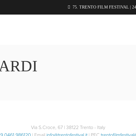
75. TRENTO FILM FESTIVAL | 24
ARDI
Via S.Croce, 67 | 38122 Trento - Italy
9 0461 986120
| Email
info@trentofestival.it
| PEC
trentofilmfestival