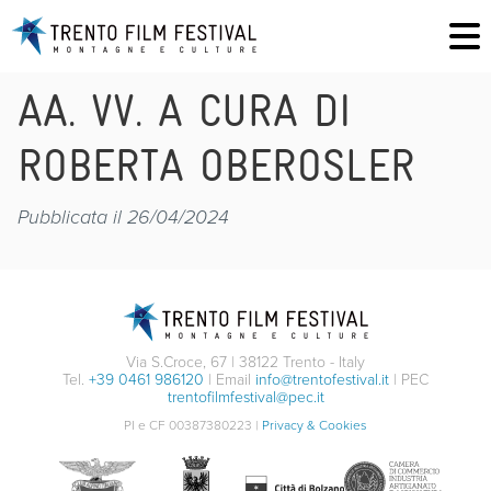
AA. VV. A CURA DI
ROBERTA OBEROSLER
Pubblicata il 26/04/2024
Via S.Croce, 67 | 38122 Trento - Italy
Tel.
+39 0461 986120
| Email
info@trentofestival.it
| PEC
trentofilmfestival@pec.it
PI e CF 00387380223 |
Privacy & Cookies