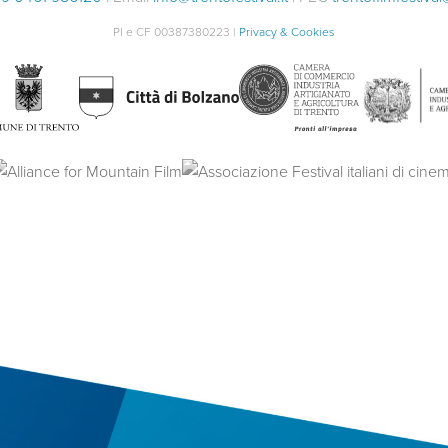
PI e CF 00387380223 |
Privacy & Cookies