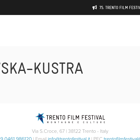
75. TRENTO FILM FESTIV
SKA-KUSTRA
Via S.Croce, 67 | 38122 Trento - Italy
9 0461 986120
| Email
info@trentofestival.it
| PEC
trentofilmfestival