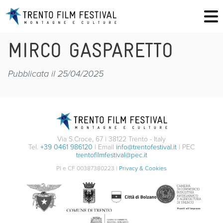
MIRCO GASPARETTO
Pubblicata il 25/04/2025
Via S.Croce, 67 | 38122 Trento - Italy
Tel.
+39 0461 986120
| Email
info@trentofestival.it
| PEC
trentofilmfestival@pec.it
PI e CF 00387380223 |
Privacy & Cookies