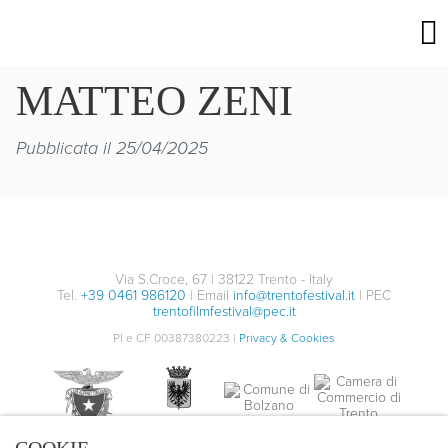
MATTEO ZENI
Pubblicata il 25/04/2025
Via S.Croce, 67 | 38122 Trento - Italy
Tel.
+39 0461 986120
| Email
info@trentofestival.it
| PEC
trentofilmfestival@pec.it
PI e CF 00387380223 |
Privacy & Cookies