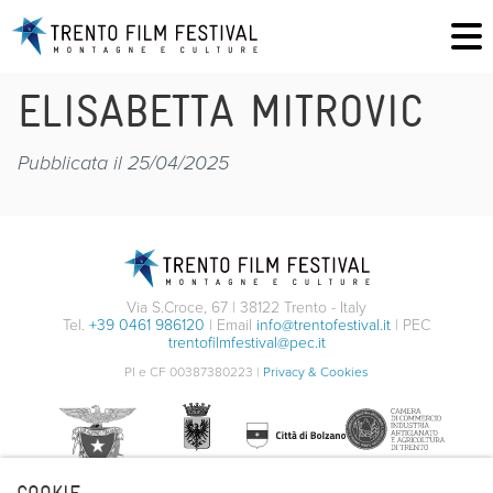
ELISABETTA MITROVIC
Pubblicata il 25/04/2025
Via S.Croce, 67 | 38122 Trento - Italy
Tel.
+39 0461 986120
| Email
info@trentofestival.it
| PEC
trentofilmfestival@pec.it
PI e CF 00387380223 |
Privacy & Cookies