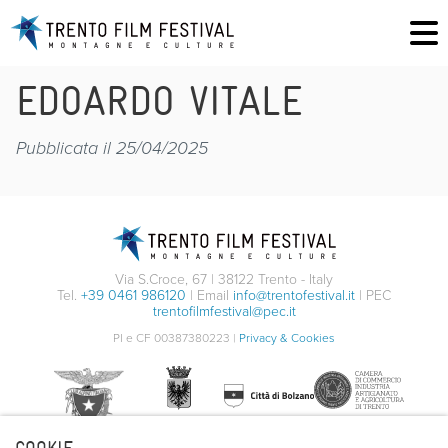
EDOARDO VITALE
Pubblicata il 25/04/2025
Via S.Croce, 67 | 38122 Trento - Italy
Tel.
+39 0461 986120
| Email
info@trentofestival.it
| PEC
trentofilmfestival@pec.it
PI e CF 00387380223 |
Privacy & Cookies