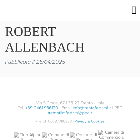
ROBERT
ALLENBACH
Pubblicata il 25/04/2025
Via S.Croce, 67 | 38122 Trento - Italy
Tel.
+39 0461 986120
| Email
info@trentofestival.it
| PEC
trentofilmfestival@pec.it
PI e CF 00387380223 |
Privacy & Cookies