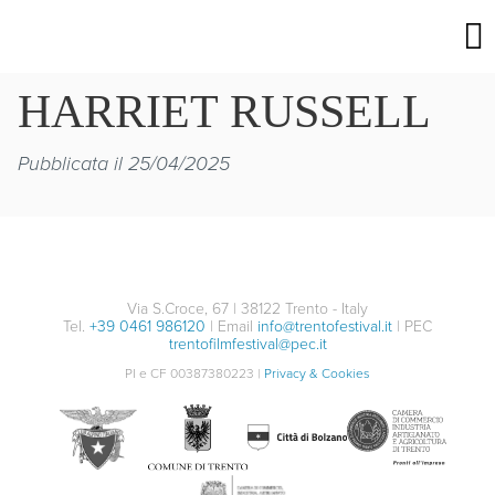
HARRIET RUSSELL
Pubblicata il 25/04/2025
Via S.Croce, 67 | 38122 Trento - Italy
Tel.
+39 0461 986120
| Email
info@trentofestival.it
| PEC
trentofilmfestival@pec.it
PI e CF 00387380223 |
Privacy & Cookies