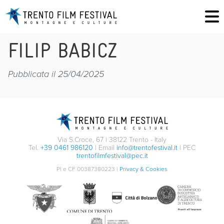
FILIP BABICZ
Pubblicata il 25/04/2025
Via S.Croce, 67 | 38122 Trento - Italy
Tel.
+39 0461 986120
| Email
info@trentofestival.it
| PEC
trentofilmfestival@pec.it
PI e CF 00387380223 |
Privacy & Cookies