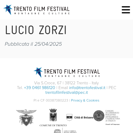
LUCIO ZORZI
Pubblicata il 25/04/2025
Via S.Croce, 67 | 38122 Trento - Italy
Tel.
+39 0461 986120
| Email
info@trentofestival.it
| PEC
trentofilmfestival@pec.it
PI e CF 00387380223 |
Privacy & Cookies