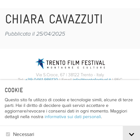
CHIARA CAVAZZUTI
Pubblicata il 25/04/2025
Via S.Croce, 67 | 38122 Trento - Italy
Tel.
+39 0461 986120
| Email
info@trentofestival.it
| PEC
trentofilmfestival@pec.it
COOKIE
PI e CF 00387380223 |
Privacy & Cookies
Questo sito fa utilizzo di cookie e tecnologie simili, alcune di terze
parti. Hai il diritto di decidere quali servizi accettare e
aggiornare/revocare i consensi dati in ogni momento. Maggiori
dettagli nella nostra
informativa sui dati personali
.
Necessari