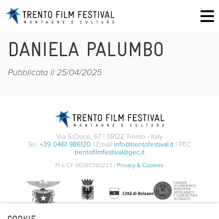
DANIELA PALUMBO
Pubblicata il 25/04/2025
Via S.Croce, 67 | 38122 Trento - Italy
Tel.
+39 0461 986120
| Email
info@trentofestival.it
| PEC
trentofilmfestival@pec.it
PI e CF 00387380223 |
Privacy & Cookies