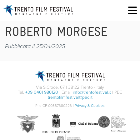
ROBERTO MORGESE
Pubblicata il 25/04/2025
Via S.Croce, 67 | 38122 Trento - Italy
Tel.
+39 0461 986120
| Email
info@trentofestival.it
| PEC
trentofilmfestival@pec.it
PI e CF 00387380223 |
Privacy & Cookies