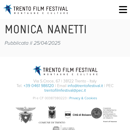
MONICA NANETTI
Pubblicata il 25/04/2025
Via S.Croce, 67 | 38122 Trento - Italy
Tel.
+39 0461 986120
| Email
info@trentofestival.it
| PEC
trentofilmfestival@pec.it
PI e CF 00387380223 |
Privacy & Cookies