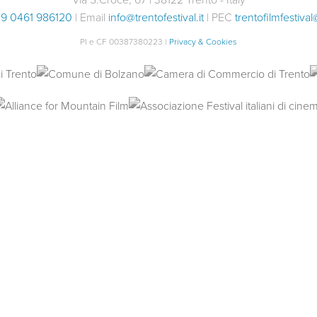
9 0461 986120
| Email
info@trentofestival.it
| PEC
trentofilmfestival
PI e CF 00387380223 |
Privacy & Cookies