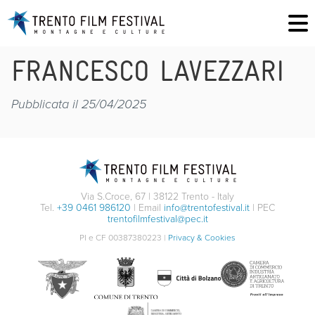
FRANCESCO LAVEZZARI
Pubblicata il 25/04/2025
Via S.Croce, 67 | 38122 Trento - Italy
Tel.
+39 0461 986120
| Email
info@trentofestival.it
| PEC
trentofilmfestival@pec.it
PI e CF 00387380223 |
Privacy & Cookies