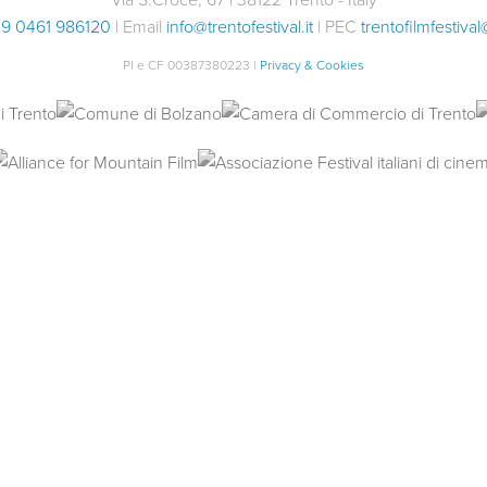
9 0461 986120
| Email
info@trentofestival.it
| PEC
trentofilmfestival
PI e CF 00387380223 |
Privacy & Cookies