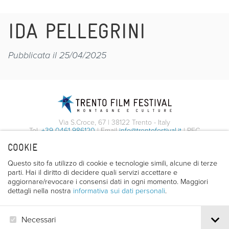
IDA PELLEGRINI
Pubblicata il 25/04/2025
Via S.Croce, 67 | 38122 Trento - Italy
Tel.
+39 0461 986120
| Email
info@trentofestival.it
| PEC
trentofilmfestival@pec.it
COOKIE
PI e CF 00387380223 |
Privacy & Cookies
Questo sito fa utilizzo di cookie e tecnologie simili, alcune di terze
parti. Hai il diritto di decidere quali servizi accettare e
aggiornare/revocare i consensi dati in ogni momento. Maggiori
dettagli nella nostra
informativa sui dati personali
.
Necessari