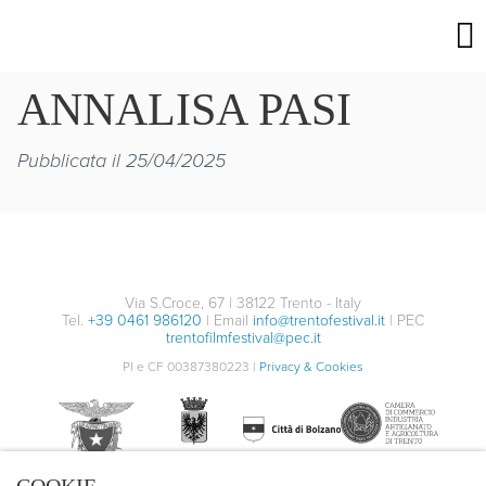
ANNALISA PASI
Pubblicata il 25/04/2025
Via S.Croce, 67 | 38122 Trento - Italy
Tel.
+39 0461 986120
| Email
info@trentofestival.it
| PEC
trentofilmfestival@pec.it
PI e CF 00387380223 |
Privacy & Cookies