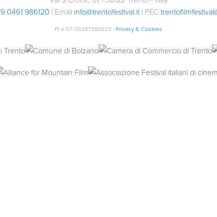
9 0461 986120
| Email
info@trentofestival.it
| PEC
trentofilmfestival
PI e CF 00387380223 |
Privacy & Cookies