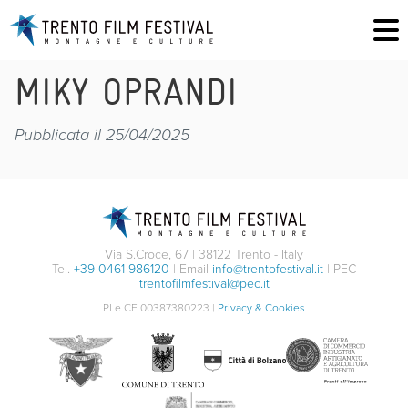
MIKY OPRANDI
Pubblicata il 25/04/2025
Via S.Croce, 67 | 38122 Trento - Italy
Tel.
+39 0461 986120
| Email
info@trentofestival.it
| PEC
trentofilmfestival@pec.it
PI e CF 00387380223 |
Privacy & Cookies