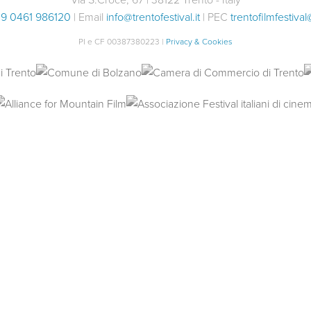
9 0461 986120
| Email
info@trentofestival.it
| PEC
trentofilmfestival
PI e CF 00387380223 |
Privacy & Cookies