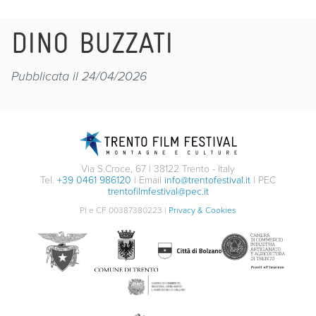
DINO BUZZATI
Pubblicata il 24/04/2026
Via S.Croce, 67 | 38122 Trento - Italy
Tel.
+39 0461 986120
| Email
info@trentofestival.it
| PEC
trentofilmfestival@pec.it
PI e CF 00387380223 |
Privacy & Cookies