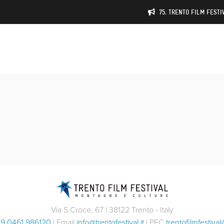
75. TRENTO FILM FESTIV
Via S.Croce, 67 | 38122 Trento - Italy
9 0461 986120
| Email
info@trentofestival.it
| PEC
trentofilmfestival