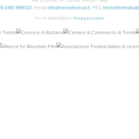
9 0461 986120
| Email
info@trentofestival.it
| PEC
trentofilmfestival
PI e CF 00387380223 |
Privacy & Cookies