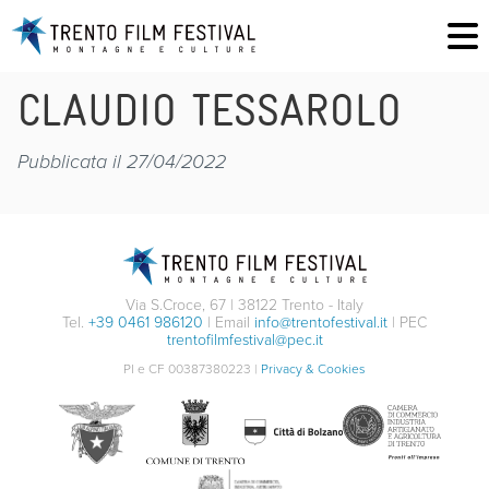
CLAUDIO TESSAROLO
Pubblicata il 27/04/2022
Via S.Croce, 67 | 38122 Trento - Italy
Tel.
+39 0461 986120
| Email
info@trentofestival.it
| PEC
trentofilmfestival@pec.it
PI e CF 00387380223 |
Privacy & Cookies