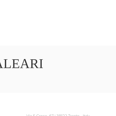
ALEARI
Via S.Croce, 67 | 38122 Trento - Italy