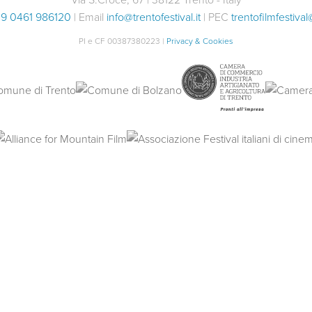
9 0461 986120
| Email
info@trentofestival.it
| PEC
trentofilmfestival
PI e CF 00387380223 |
Privacy & Cookies