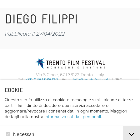
DIEGO FILIPPI
Pubblicata il 27/04/2022
Via S.Croce, 67 | 38122 Trento - Italy
Tel.
+39 0461 986120
| Email
info@trentofestival.it
| PEC
trentofilmfestival@pec.it
COOKIE
PI e CF 00387380223 |
Privacy & Cookies
Questo sito fa utilizzo di cookie e tecnologie simili, alcune di terze
parti. Hai il diritto di decidere quali servizi accettare e
aggiornare/revocare i consensi dati in ogni momento. Maggiori
dettagli nella nostra
informativa sui dati personali
.
Necessari