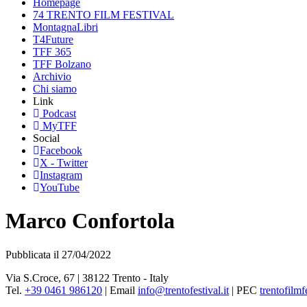
Homepage
74 TRENTO FILM FESTIVAL
MontagnaLibri
T4Future
TFF 365
TFF Bolzano
Archivio
Chi siamo
Link
Podcast
MyTFF
Social
Facebook
X - Twitter
Instagram
YouTube
Marco Confortola
Pubblicata il 27/04/2022
Via S.Croce, 67 | 38122 Trento - Italy
Tel.
+39 0461 986120
| Email
info@trentofestival.it
| PEC
trentofilmf