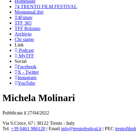
Homepage
74 TRENTO FILM FESTIVAL
MontagnaLibri
T4Future
TFF 365
TFF Bolzano
Archivio
Chi siamo
Link
Podcast
MyTFF
Social
Facebook
X - Twitter
Instagram
YouTube
Michela Molinari
Pubblicata il 27/04/2022
Via S.Croce, 67 | 38122 Trento - Italy
Tel.
+39 0461 986120
| Email
info@trentofestival.it
| PEC
trentofilmf