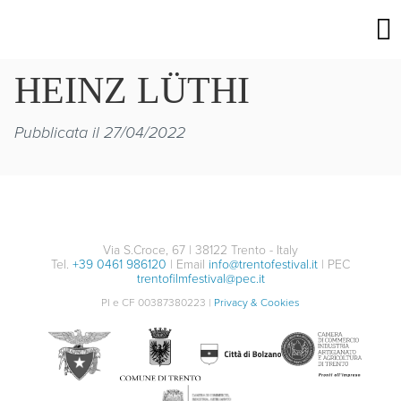
HEINZ LÜTHI
Pubblicata il 27/04/2022
Via S.Croce, 67 | 38122 Trento - Italy
Tel.
+39 0461 986120
| Email
info@trentofestival.it
| PEC
trentofilmfestival@pec.it
PI e CF 00387380223 |
Privacy & Cookies