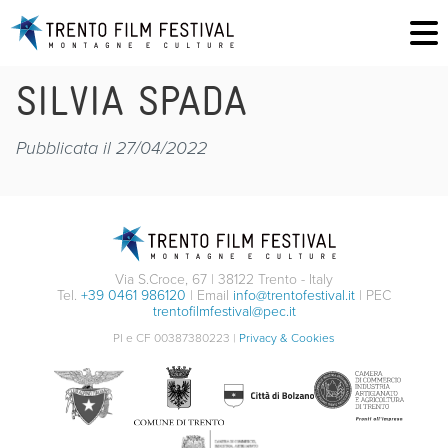
SILVIA SPADA
Pubblicata il 27/04/2022
Via S.Croce, 67 | 38122 Trento - Italy
Tel.
+39 0461 986120
| Email
info@trentofestival.it
| PEC
trentofilmfestival@pec.it
PI e CF 00387380223 |
Privacy & Cookies