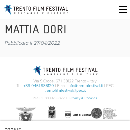
MATTIA DORI
Pubblicata il 27/04/2022
Via S.Croce, 67 | 38122 Trento - Italy
Tel.
+39 0461 986120
| Email
info@trentofestival.it
| PEC
trentofilmfestival@pec.it
PI e CF 00387380223 |
Privacy & Cookies