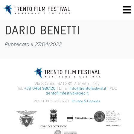
DARIO BENETTI
Pubblicata il 27/04/2022
Via S.Croce, 67 | 38122 Trento - Italy
Tel.
+39 0461 986120
| Email
info@trentofestival.it
| PEC
trentofilmfestival@pec.it
PI e CF 00387380223 |
Privacy & Cookies