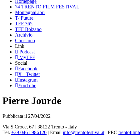
Homepage
74 TRENTO FILM FESTIVAL
MontagnaLibri
T4Future
TFF 365
TFF Bolzano
Archivio
Chi siamo
Link
Podcast
MyTFF
Social
Facebook
X - Twitter
Instagram
YouTube
Pierre Jourde
Pubblicata il 27/04/2022
Via S.Croce, 67 | 38122 Trento - Italy
Tel.
+39 0461 986120
| Email
info@trentofestival.it
| PEC
trentofilmf